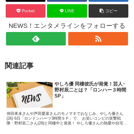
Pocket
LINE
コピー
NEWS！エンタメラインをフォローする
関連記事
やしろ優 同棲彼氏が発覚！芸人･
テレビ
野村辰二とは？「ロンハー３時間
SP」
倖田來未さんや芦田愛菜さんのモノマネでおなじみ、やしろ優さん
(26) 6日「ロンドンハーツ3時間ＳＰ」で、 お笑いコンビの笑撃戦
隊・野村辰二さん(29)と同棲中と発覚！ やしろ優さんの熱愛や自宅、
意外な趣味についてお伝えします！！ プロフィ...