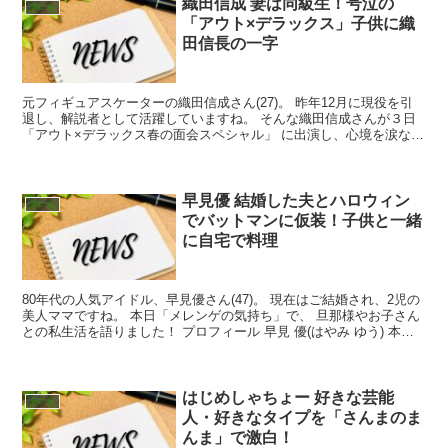
織田信成 妻は同級生！号泣の
テレビ
「アウト×デラックス」子供に織
田信長の一字
元フィギュアスケーターの織田信成さん(27)。 昨年12月に現役を引
退し、解説者として活躍していますね。 そんな織田信成さんが３日
「アウト×デラックス春の面会スペシャル」 に出演し、心境を涙なが
らに語りました！ プロフィール 生年月日・19...
早見優 結婚した夫とハロウィン
テレビ
でバットマンに仮装！子供と一緒
に自宅で料理
80年代の人気アイドル、早見優さん(47)。 現在はご結婚され、2児の
美人ママですね。 本日「メレンゲの気持ち」で、 旦那様やお子さん
との私生活を語りました！ プロフィール 早見 優(はやみ ゆう) 本
名・福田 一美（旧姓:舘野） 生年月日...
はじめしゃちょー 好きな芸能
テレビ
人・好きなタイプを「さんまのま
んま」で激白！