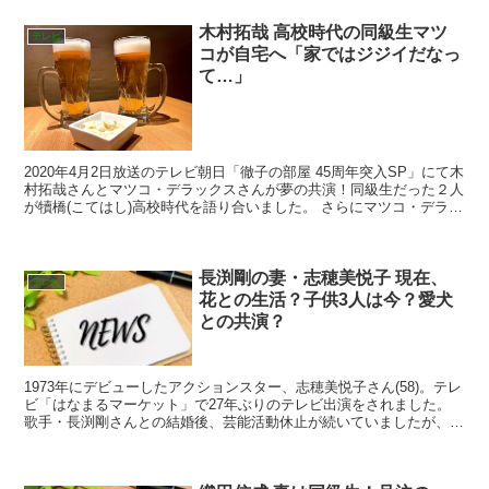
木村拓哉 高校時代の同級生マツ
テレビ
コが自宅へ「家ではジジイだなっ
て…」
2020年4月2日放送のテレビ朝日「徹子の部屋 45周年突入SP」にて木
村拓哉さんとマツコ・デラックスさんが夢の共演！同級生だった２人
が犢橋(こてはし)高校時代を語り合いました。 さらにマツコ・デラッ
クスさんが木村拓哉さんの自宅へ遊びに行っ...
長渕剛の妻・志穂美悦子 現在、
テレビ
花との生活？子供3人は今？愛犬
との共演？
1973年にデビューしたアクションスター、志穂美悦子さん(58)。テレ
ビ「はなまるマーケット」で27年ぶりのテレビ出演をされました。
歌手・長渕剛さんとの結婚後、芸能活動休止が続いていましたが、現
在の生活、子供たちの成長などを語りました。5...