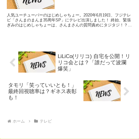
人気ユーチューバーのはじめしゃちょー。2020年6月19日、フジテレ
ビ「さんまのまんま35周年SP」にテレビ出演しました！ 終始、緊張
ぎみのはじめしゃちょーは、さんまさんの質問責めにタジタジ！？つ
いに、今まで明かしたことのない好きな芸能人を...
LiLiCo(リリコ) 自宅を公開！リ
リコ会とは？「誰だって波瀾
爆笑」
タモリ「笑っていいとも！」
最終回視聴率は？ギネス表彰
も！
ホーム
テレビ