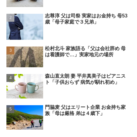
志尊淳 父は司祭 実家はお金持ち 母53
歳「母子家庭で３兄弟」
松村北斗 家族語る「父は会社辞め 母
は看護師で…」実家地元の場所
森山直太朗 妻 平井真美子はピアニス
ト「子供おらず 病気が馴れ初め」
門脇麦 父はエリート企業 お金持ち家
族「母は厳格 弟は４歳下」