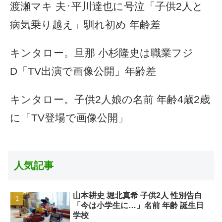
渡瀬マキ 夫･平川達也に号泣「子供2人と
病気乗り越え」馴れ初め 年齢差
キンタロー。旦那 小杉隆史は職業フジ
D「TV出演で画像公開」年齢差
キンタロー。子供2人娘の名前 年齢4歳2歳
に「TV登場で画像公開」
人気記事
山本耕史 堀北真希 子供2人 性別告白
「今は小学生に…」名前 年齢 誕生日
学校