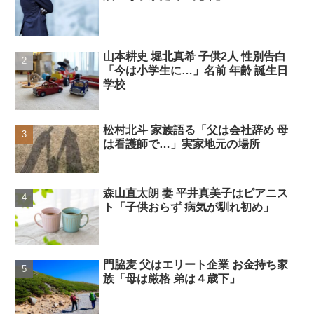
山本耕史 堀北真希 子供2人 性別告白
「今は小学生に…」名前 年齢 誕生日
学校
松村北斗 家族語る「父は会社辞め 母
は看護師で…」実家地元の場所
森山直太朗 妻 平井真美子はピアニス
ト「子供おらず 病気が馴れ初め」
門脇麦 父はエリート企業 お金持ち家
族「母は厳格 弟は４歳下」