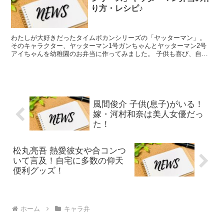
り方・レシピ♪
わたしが大好きだったタイムボカンシリーズの「ヤッターマン」。
そのキャラクター、ヤッターマン1号ガンちゃんとヤッターマン2号
アイちゃんを幼稚園のお弁当に作ってみました。 子供も喜び、自分
も達成感を満喫。 仕上がりのイメージが、参考になればと...
風間俊介 子供(息子)がいる！
嫁・河村和奈は美人女優だっ
た！
松丸亮吾 熱愛彼女や合コンつ
いて言及！自宅に多数の仰天
便利グッズ！
ホーム
キャラ弁