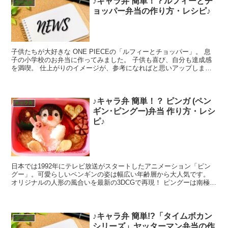
♪キャラ弁 簡単！？ルフィーとチ
キャラ弁
ョッパー弁当の作り方・レシピ♪
子供たちが大好きな ONE PIECEの「ルフィーとチョッパー」。 息
子の小学校のお弁当に作ってみました。 子供も喜び、自分も達成感
を満喫。 仕上がりのイメージが、参考になればと思いアップしまし
た！ 準備するもの ルフィーの食材...
♪キャラ弁 簡単！？ ピンガ (ペン
キャラ弁
ギン･ピングー)弁当 作り方・レシ
ピ♪
日本では1992年にテレビ放送がスタートしたアニメーション「ピン
グー」。可愛らしいペンギンの姿は幅広い年齢層から大人気です。
オリジナルの人形の風合いを最新の3DCGで再現！ ピングーは南極に
住む小さなペンギンの男の子で、パパとママと妹のピ...
♪キャラ弁 簡単!?「タイムボカン
キャラ弁
シリーズ」ヤッターマン弁当の作