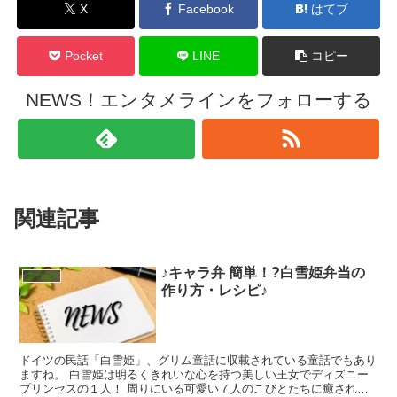
X
Facebook
はてブ
Pocket
LINE
コピー
NEWS！エンタメラインをフォローする
関連記事
♪キャラ弁 簡単！?白雪姫弁当の
キャラ弁
作り方・レシピ♪
ドイツの民話「白雪姫」、グリム童話に収載されている童話でもあり
ますね。 白雪姫は明るくきれいな心を持つ美しい王女でディズニー
プリンセスの１人！ 周りにいる可愛い７人のこびとたちに癒されま