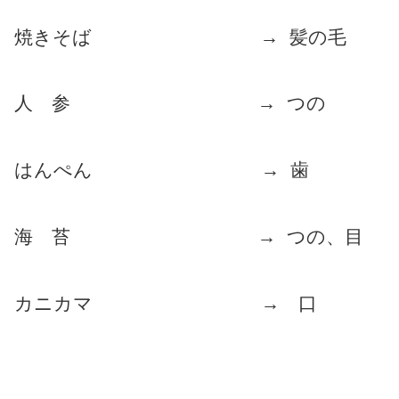
焼きそば → 髪の毛
人 参 → つの
はんぺん → 歯
海 苔 → つの、目
カニカマ → 口