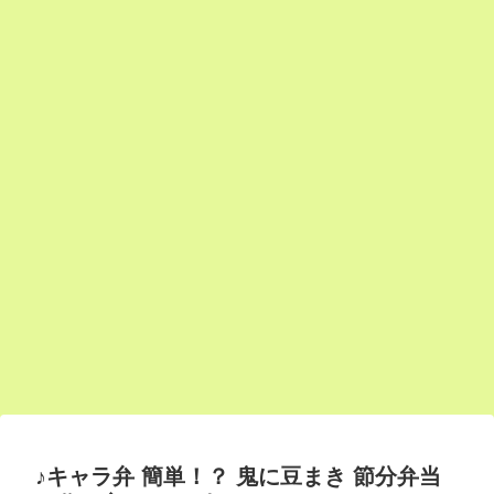
♪キャラ弁 簡単！？ 鬼に豆まき 節分弁当