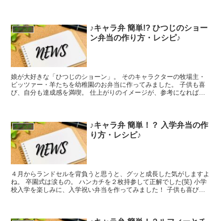
す。 今回はそんな娘の大好きな白雪姫にチャレンジし...
♪キャラ弁 簡単!? ひつじのショー
キャラ弁
ン弁当の作り方・レシピ♪
娘が大好きな「ひつじのショーン」。 そのキャラクターの牧場主・
ビッツァー・羊たちを幼稚園のお弁当に作ってみました。 子供も喜
び、自分も達成感を満喫。 仕上がりのイメージが、参考になればと
思いアップしました！ 準備するもの 羊たち...
♪キャラ弁 簡単！？ 入学弁当の作
キャラ弁
り方・レシピ♪
４月からランドセルを背負うと思うと、グッと成長した気がしますよ
ね。 卒園式は涙もの。 ハンカチを２枚持参して正解でした(笑) 小学
校入学を楽しみに、入学祝い弁当を作ってみました！ 子供も喜び、
自分も達成感を満喫。 仕上がりのイメージが、参考...