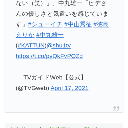
ない（笑）」、中丸雄一「ヒデさ
んの優しさと気遣いを感じていま
す」
#シューイチ
#中山秀征
#徳島
えりか
#中丸雄一
(
#KATTUN
)
@shu1tv
https://t.co/pvQkFvPQZd
— TVガイドWeb【公式】
(@TVGweb)
April 17, 2021