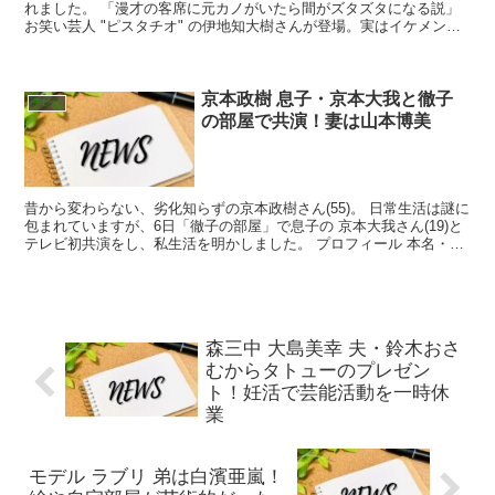
れました。 「漫才の客席に元カノがいたら間がズタズタになる説」
お笑い芸人 "ピスタチオ" の伊地知大樹さんが登場。実はイケメンの
伊地知さん、かなり動揺していました。 プロフィ...
京本政樹 息子・京本大我と徹子
テレビ
の部屋で共演！妻は山本博美
昔から変わらない、劣化知らずの京本政樹さん(55)。 日常生活は謎に
包まれていますが、6日「徹子の部屋」で息子の 京本大我さん(19)と
テレビ初共演をし、私生活を明かしました。 プロフィール 本名・京
本政樹(きょうもと まさき) 生年月日・...
森三中 大島美幸 夫・鈴木おさ
むからタトューのプレゼン
ト！妊活で芸能活動を一時休
業
モデル ラブリ 弟は白濱亜嵐！