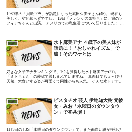
1989年の「貝殻ブラ」が話題になった武田久美子さん(45)。 現在も
美しく、劣化知らずですね。 19日「メレンゲの気持ち」に、娘のソ
フィアちゃんと出演。 アメリカでの私生活について語りました！ プ
ロフィール 本名・武田久美子(たけだ くみ...
水ト麻美アナ ４歳下の美人妹が
テレビ
話題に！「おしゃれイズム」で
涙！そのワケとは
好きな女子アナランキングで、1位を獲得した水ト麻美アナ(27)。
「ミトちゃん」の愛称で親しまれていますね。 真面目でちょっぴり
天然、大食いする姿が可愛くて同性からも人気。 そんな水トアナが4
日、「おしゃれイズム」に出演し涙を流しました。 ...
ピスタチオ 芸人 伊地知大樹 元彼
テレビ
女・みお「水曜日のダウンタウ
ン」で初共演！
1月9日のTBS「水曜日のダウンタウン」で、また面白い説が検証さ