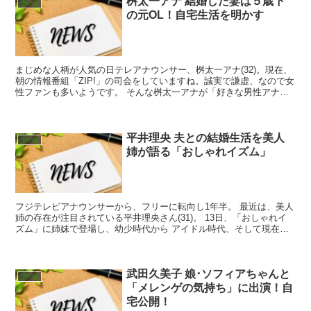
桝太一アナ 結婚した妻は５歳下
テレビ
の元OL！自宅生活を明かす
まじめな人柄が人気の日テレアナウンサー、桝太一アナ(32)。現在、
朝の情報番組「ZIP!」の司会をしていますね。誠実で謙虚、なので女
性ファンも多いようです。 そんな桝太一アナが「好きな男性アナウ
ンサーランキング」で今年も1位を獲得！ Ｖ２を...
平井理央 夫との結婚生活を美人
テレビ
姉が語る「おしゃれイズム」
フジテレビアナウンサーから、フリーに転向し1年半。 最近は、美人
姉の存在が注目されている平井理央さん(31)。 13日、「おしゃれイ
ズム」に姉妹で登場し、幼少時代から アイドル時代、そして現在の
夫との結婚生活を明かしました！ プロフィール ...
武田久美子 娘･ソフィアちゃんと
テレビ
「メレンゲの気持ち」に出演！自
宅公開！