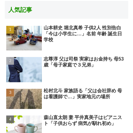
人気記事
山本耕史 堀北真希 子供2人 性別告白
「今は小学生に…」名前 年齢 誕生日
学校
志尊淳 父は司祭 実家はお金持ち 母53
歳「母子家庭で３兄弟」
松村北斗 家族語る「父は会社辞め 母
は看護師で…」実家地元の場所
森山直太朗 妻 平井真美子はピアニス
ト「子供おらず 病気が馴れ初め」