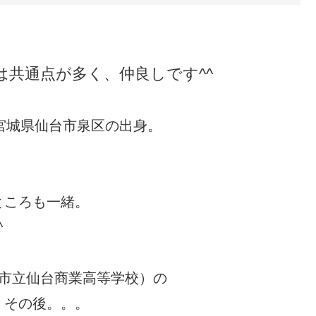
共通点が多く、仲良しです^^
。宮城県仙台市泉区の出身。
。
ところも一緒。
^
台市立仙台商業高等学校）の
。その後。。。