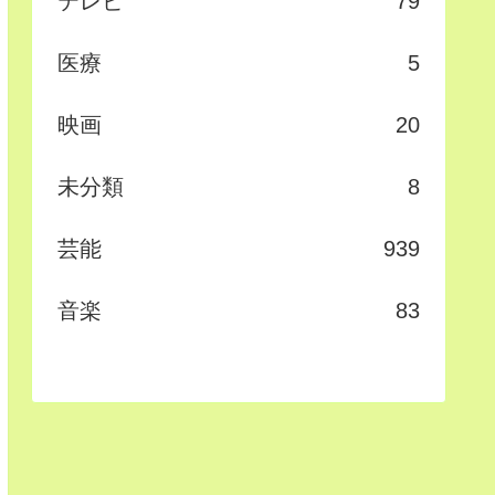
テレビ
79
医療
5
映画
20
未分類
8
芸能
939
音楽
83