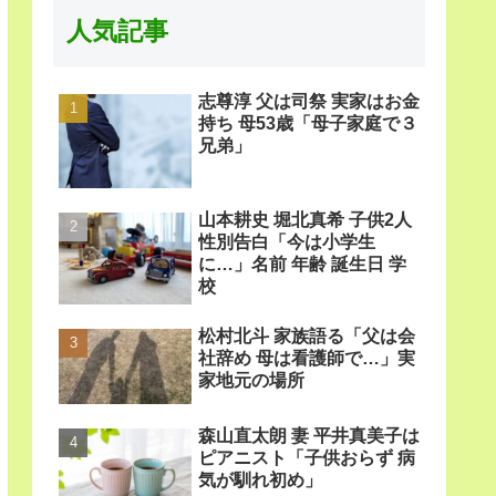
人気記事
志尊淳 父は司祭 実家はお金
持ち 母53歳「母子家庭で３
兄弟」
山本耕史 堀北真希 子供2人
性別告白「今は小学生
に…」名前 年齢 誕生日 学
校
松村北斗 家族語る「父は会
社辞め 母は看護師で…」実
家地元の場所
森山直太朗 妻 平井真美子は
ピアニスト「子供おらず 病
気が馴れ初め」