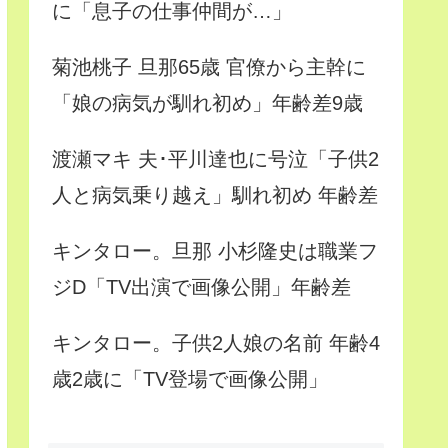
に「息子の仕事仲間が…」
菊池桃子 旦那65歳 官僚から主幹に
「娘の病気が馴れ初め」年齢差9歳
渡瀬マキ 夫･平川達也に号泣「子供2
人と病気乗り越え」馴れ初め 年齢差
キンタロー。旦那 小杉隆史は職業フ
ジD「TV出演で画像公開」年齢差
キンタロー。子供2人娘の名前 年齢4
歳2歳に「TV登場で画像公開」