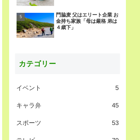
門脇麦 父はエリート企業 お
金持ち家族「母は厳格 弟は
４歳下」
カテゴリー
イベント
5
キャラ弁
45
スポーツ
53