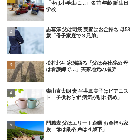
「今は小学生に…」名前 年齢 誕生日
学校
志尊淳 父は司祭 実家はお金持ち 母53
歳「母子家庭で３兄弟」
松村北斗 家族語る「父は会社辞め 母
は看護師で…」実家地元の場所
森山直太朗 妻 平井真美子はピアニス
ト「子供おらず 病気が馴れ初め」
門脇麦 父はエリート企業 お金持ち家
族「母は厳格 弟は４歳下」