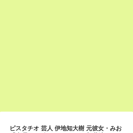
ピスタチオ 芸人 伊地知大樹 元彼女・みお