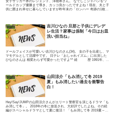
女子サッカー界のレジェンド、澤穂希さん。 なでしこジャパンをワ
ールドカップ優勝まで導き、カッコ良かったですよね！現在、夫と子
供に囲まれ幸せに暮らしていますが昨年末の「ロンハー 奇跡の1枚」
に参戦。驚きの変貌ぶりを見せました。 プロフィール ...
吉川ひなの 旦那と子供にデレデ
テレビ
レ生活？家事は係制「今日はお皿
洗い担当ね」
ドールフェイスが可愛いい吉川ひなのさん(34)。 女の子を出産し、マ
マモデルとして活躍中です。 日テレ「おしゃれイズム」に出演した
ひなのさんは 相変わらず可愛かったですよ^^ 経 歴 1991年、東
京の銀座でウィンドウショッピングしてい...
山田涼介「もみ消して冬 2019
テレビ
夏」もみ消したい過去を衝撃告
白！
Hey!Say!JUMPの山田涼介さんがエリート警察官を演じるドラマ「も
み消して冬」。 2018年の冬に放送され、大好評でしたよね。その続
編がスペシャルドラマとして夏に復活！ 「もみ消して冬 2019夏～夏
でも寒くて死にそうです～」 見逃さ...