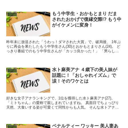
もう中学生・おかもとまり だま
テレビ
されたおかげで復縁交際!? もう中
がイケメンに変身！
昨年末に放送された「うわっ！ダマされた大賞」で、破局後、 1年ぶ
りに再会を果たしたもう中学生さん(30)とおかもとまりさん(24)。 ど
っきり番組でのもう中学生さんが「カッコ良かった！」 「男らし
い！」とネットで話題です！ そしてさらに「ロ...
水ト麻美アナ ４歳下の美人妹が
テレビ
話題に！「おしゃれイズム」で
涙！そのワケとは
好きな女子アナランキングで、1位を獲得した水ト麻美アナ(27)。
「ミトちゃん」の愛称で親しまれていますね。 真面目でちょっぴり
天然、大食いする姿が可愛くて同性からも人気。 そんな水トアナが4
日、「おしゃれイズム」に出演し涙を流しました。 ...
ペナルティー ワッキー 美人妻あ
テレビ