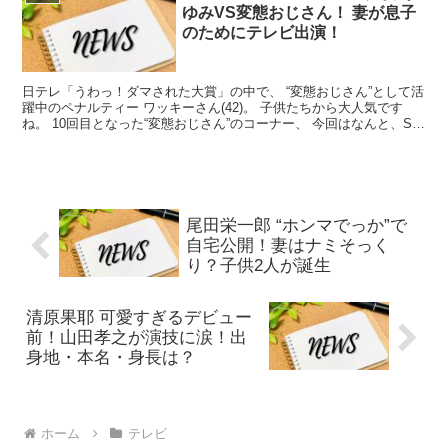
ゆみVS変態おじさん！ 妻が息子
のためにテレビ出演！
日テレ「うわっ！ダマされた大賞」の中で、 “変態おじさん”として活
躍中のペナルティー ワッキーさん(42)。 子供たちから大人気です
ね。 10回目となった“変態おじさん”のコーナー、 今回はなんと、SP
ゲストに妻のあゆみさんが登場しました！...
尾田栄一郎 “ホンマでっか”で
自宅公開！妻はナミそっく
り？子供2人が誕生
清原果耶 可愛すぎるデビュー
前！山田孝之が演技に涙！出
身地・本名・身長は？
ホーム
テレビ