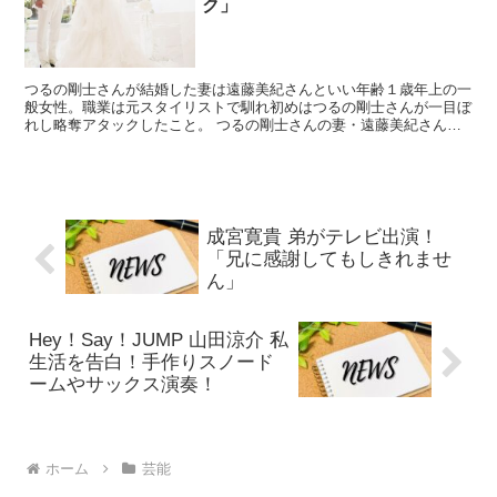
ク」
つるの剛士さんが結婚した妻は遠藤美紀さんといい年齢１歳年上の一
般女性。職業は元スタイリストで馴れ初めはつるの剛士さんが一目ぼ
れし略奪アタックしたこと。 つるの剛士さんの妻・遠藤美紀さんの
実家は福島県いわき市。自身のインスタで紹介している。
成宮寛貴 弟がテレビ出演！
「兄に感謝してもしきれませ
ん」
Hey！Say！JUMP 山田涼介 私
生活を告白！手作りスノード
ームやサックス演奏！
ホーム
芸能