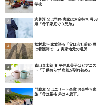
学校
志尊淳 父は司祭 実家はお金持ち 母53
歳「母子家庭で３兄弟」
松村北斗 家族語る「父は会社辞め 母
は看護師で…」実家地元の場所
森山直太朗 妻 平井真美子はピアニス
ト「子供おらず 病気が馴れ初め」
門脇麦 父はエリート企業 お金持ち家
族「母は厳格 弟は４歳下」