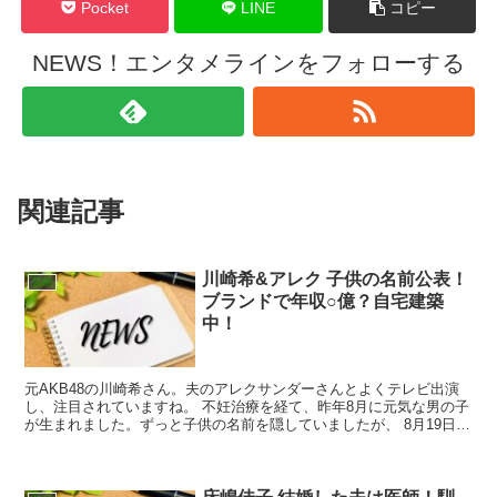
Pocket
LINE
コピー
NEWS！エンタメラインをフォローする
関連記事
川崎希&アレク 子供の名前公表！
芸能
ブランドで年収○億？自宅建築
中！
元AKB48の川崎希さん。夫のアレクサンダーさんとよくテレビ出演
し、注目されていますね。 不妊治療を経て、昨年8月に元気な男の子
が生まれました。ずっと子供の名前を隠していましたが、 8月19日の
日テレ「行列のできる法律相談所」で公表！ 意外...