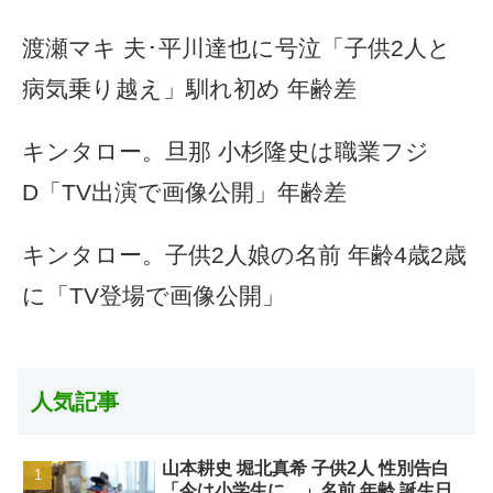
渡瀬マキ 夫･平川達也に号泣「子供2人と
病気乗り越え」馴れ初め 年齢差
キンタロー。旦那 小杉隆史は職業フジ
D「TV出演で画像公開」年齢差
キンタロー。子供2人娘の名前 年齢4歳2歳
に「TV登場で画像公開」
人気記事
山本耕史 堀北真希 子供2人 性別告白
「今は小学生に…」名前 年齢 誕生日