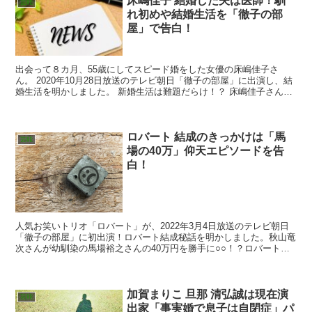
床嶋佳子 結婚した夫は医師！馴
芸能
れ初めや結婚生活を「徹子の部
屋」で告白！
出会って８カ月、55歳にしてスピード婚をした女優の床嶋佳子さ
ん。 2020年10月28日放送のテレビ朝日「徹子の部屋」に出演し、結
婚生活を明かしました。 新婚生活は難題だらけ！？ 床嶋佳子さんの
夫となった医師の男性とは、いったいどのような方...
ロバート 結成のきっかけは「馬
芸能
場の40万」仰天エピソードを告
白！
人気お笑いトリオ「ロバート」が、2022年3月4日放送のテレビ朝日
「徹子の部屋」に初出演！ロバート結成秘話を明かしました。秋山竜
次さんが幼馴染の馬場裕之さんの40万円を勝手に○○！？ロバートの
リーダー、秋山竜次さんのメンバーに対する悩みとは...
加賀まりこ 旦那 清弘誠は現在演
芸能
出家「事実婚で息子は自閉症」パ