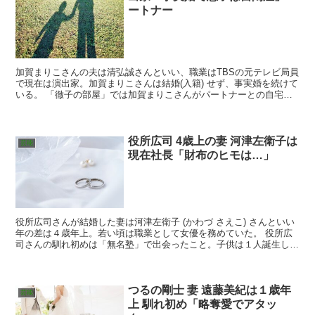
ートナー
加賀まりこさんの夫は清弘誠さんといい、職業はTBSの元テレビ局員
で現在は演出家。加賀まりこさんは結婚(入籍) せず、事実婚を続けて
いる。 「徹子の部屋」では加賀まりこさんがパートナーとの自宅生
活を告白。結婚しない理由や子供(息子・娘)の現在とは…
役所広司 4歳上の妻 河津左衛子は
芸能
現在社長「財布のヒモは…」
役所広司さんが結婚した妻は河津左衛子 (かわづ さえこ) さんといい
年の差は４歳年上。若い頃は職業として女優を務めていた。 役所広
司さんの馴れ初めは「無名塾」で出会ったこと。子供は１人誕生し、
息子も主演俳優として活躍している。役所広司さんの自宅生活とは…
つるの剛士 妻 遠藤美紀は１歳年
芸能
上 馴れ初め「略奪愛でアタッ