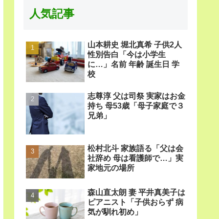
人気記事
山本耕史 堀北真希 子供2人
性別告白「今は小学生
に…」名前 年齢 誕生日 学
校
志尊淳 父は司祭 実家はお金
持ち 母53歳「母子家庭で３
兄弟」
松村北斗 家族語る「父は会
社辞め 母は看護師で…」実
家地元の場所
森山直太朗 妻 平井真美子は
ピアニスト「子供おらず 病
気が馴れ初め」