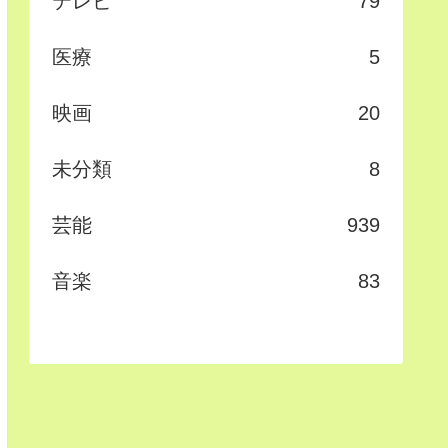
テレビ
79
医療
5
映画
20
未分類
8
芸能
939
音楽
83