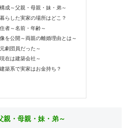
構成～父親・母親・妹・弟～
暮らした実家の場所はどこ？
住者～名前・年齢～
像を公開～両親の離婚理由とは～
元劇団員だった～
現在は建築会社～
建築系で実家はお金持ち？
父親・母親・妹・弟～