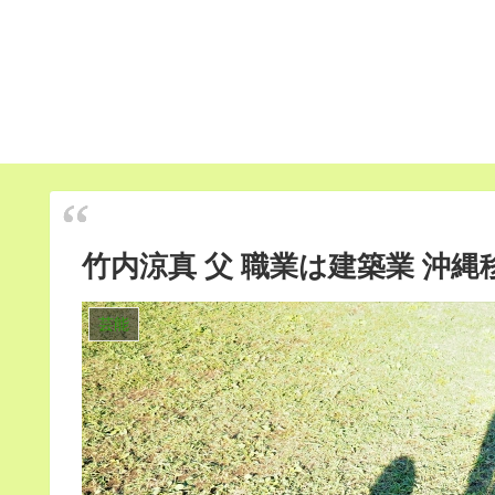
竹内涼真 父 職業は建築業 沖
芸能