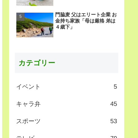
門脇麦 父はエリート企業 お
金持ち家族「母は厳格 弟は
４歳下」
カテゴリー
イベント
5
キャラ弁
45
スポーツ
53