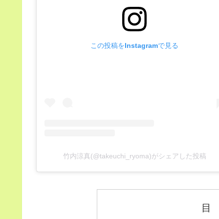
この投稿をInstagramで見る
竹内涼真(@takeuchi_ryoma)がシェアした投稿
目