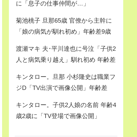
に「息子の仕事仲間が…」
菊池桃子 旦那65歳 官僚から主幹に
「娘の病気が馴れ初め」年齢差9歳
渡瀬マキ 夫･平川達也に号泣「子供2
人と病気乗り越え」馴れ初め 年齢差
キンタロー。旦那 小杉隆史は職業フ
ジD「TV出演で画像公開」年齢差
キンタロー。子供2人娘の名前 年齢4
歳2歳に「TV登場で画像公開」