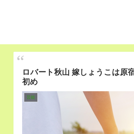
ロバート秋山 嫁しょうこは原宿
初め
芸能