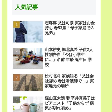
人気記事
志尊淳 父は司祭 実家はお金
持ち 母53歳「母子家庭で３
兄弟」
山本耕史 堀北真希 子供2人
性別告白「今は小学生
に…」名前 年齢 誕生日 学
校
松村北斗 家族語る「父は会
社辞め 母は看護師で…」実
家地元の場所
森山直太朗 妻 平井真美子は
ピアニスト「子供おらず 病
気が馴れ初め」