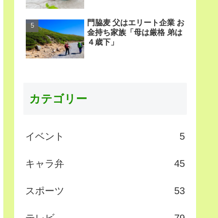
門脇麦 父はエリート企業 お
金持ち家族「母は厳格 弟は
４歳下」
カテゴリー
イベント
5
キャラ弁
45
スポーツ
53