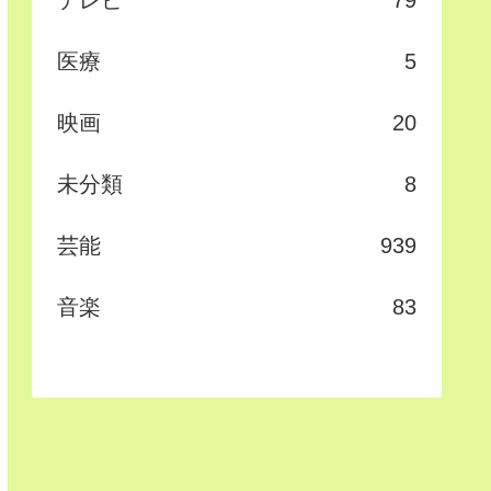
テレビ
79
医療
5
映画
20
未分類
8
芸能
939
音楽
83