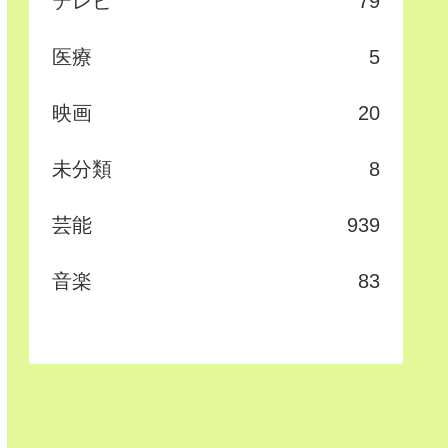
テレビ
79
医療
5
映画
20
未分類
8
芸能
939
音楽
83