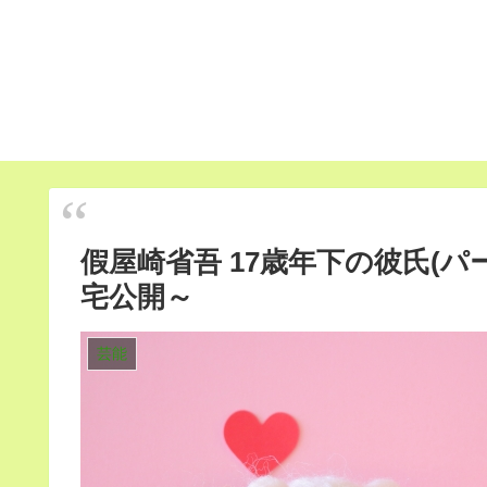
假屋崎省吾 17歳年下の彼氏(
宅公開～
芸能