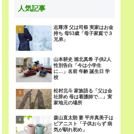
人気記事
志尊淳 父は司祭 実家はお金
持ち 母53歳「母子家庭で３
兄弟」
山本耕史 堀北真希 子供2人
性別告白「今は小学生
に…」名前 年齢 誕生日 学
校
松村北斗 家族語る「父は会
社辞め 母は看護師で…」実
家地元の場所
森山直太朗 妻 平井真美子は
ピアニスト「子供おらず 病
気が馴れ初め」