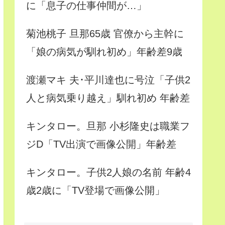
に「息子の仕事仲間が…」
菊池桃子 旦那65歳 官僚から主幹に
「娘の病気が馴れ初め」年齢差9歳
渡瀬マキ 夫･平川達也に号泣「子供2
人と病気乗り越え」馴れ初め 年齢差
キンタロー。旦那 小杉隆史は職業フ
ジD「TV出演で画像公開」年齢差
キンタロー。子供2人娘の名前 年齢4
歳2歳に「TV登場で画像公開」