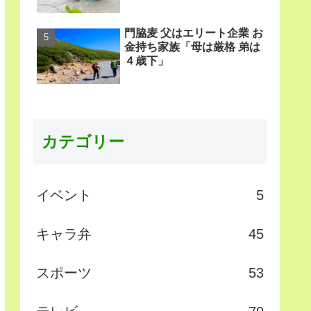
門脇麦 父はエリート企業 お
金持ち家族「母は厳格 弟は
４歳下」
カテゴリー
イベント
5
キャラ弁
45
スポーツ
53