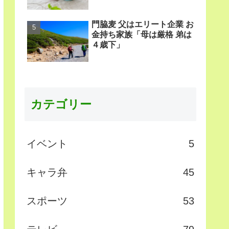
門脇麦 父はエリート企業 お
金持ち家族「母は厳格 弟は
４歳下」
カテゴリー
イベント
5
キャラ弁
45
スポーツ
53