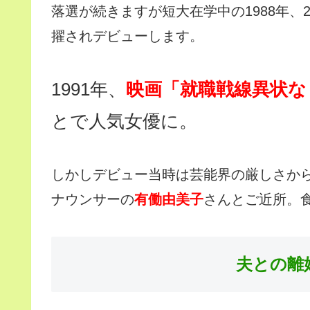
落選が続きますが短大在学中の1988年、
擢されデビューします。
1991年、
映画「就職戦線異状な
とで人気女優に。
しかしデビュー当時は芸能界の厳しさか
ナウンサーの
有働由美子
さんとご近所。
夫との離