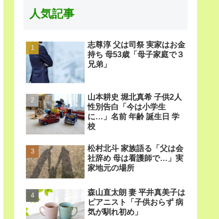
人気記事
志尊淳 父は司祭 実家はお金
持ち 母53歳「母子家庭で３
兄弟」
山本耕史 堀北真希 子供2人
性別告白「今は小学生
に…」名前 年齢 誕生日 学
校
松村北斗 家族語る「父は会
社辞め 母は看護師で…」実
家地元の場所
森山直太朗 妻 平井真美子は
ピアニスト「子供おらず 病
気が馴れ初め」