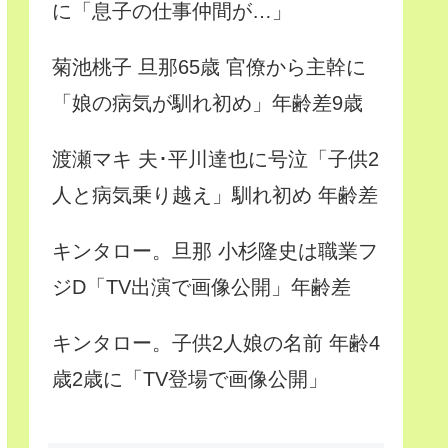
に「息子の仕事仲間が…」
菊池桃子 旦那65歳 官僚から主幹に
「娘の病気が馴れ初め」年齢差9歳
渡瀬マキ 夫･平川達也に号泣「子供2
人と病気乗り越え」馴れ初め 年齢差
キンタロー。旦那 小杉隆史は職業フ
ジD「TV出演で画像公開」年齢差
キンタロー。子供2人娘の名前 年齢4
歳2歳に「TV登場で画像公開」