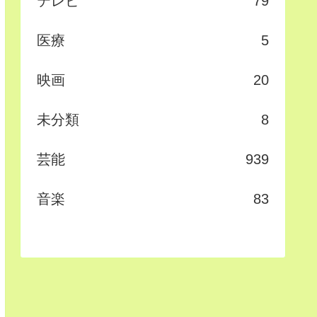
テレビ
79
医療
5
映画
20
未分類
8
芸能
939
音楽
83