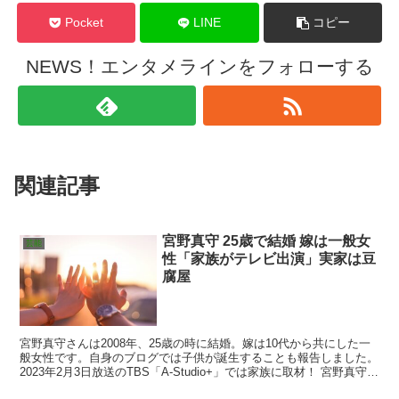
Pocket
LINE
コピー
NEWS！エンタメラインをフォローする
関連記事
宮野真守 25歳で結婚 嫁は一般女
芸能
性「家族がテレビ出演」実家は豆
腐屋
宮野真守さんは2008年、25歳の時に結婚。嫁は10代から共にした一
般女性です。自身のブログでは子供が誕生することも報告しました。
2023年2月3日放送のTBS「A-Studio+」では家族に取材！ 宮野真守さ
んの嫁や子供の名前、性別、年...