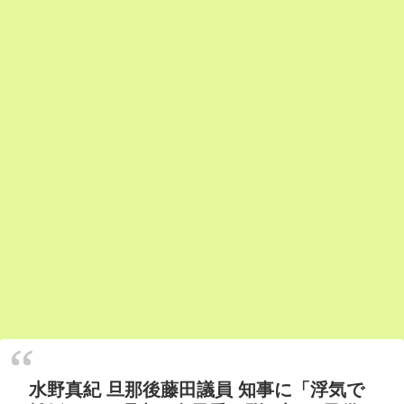
水野真紀 旦那後藤田議員 知事に「浮気で