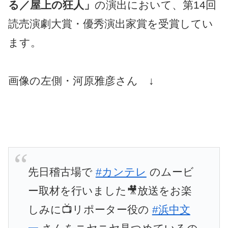
る／屋上の狂人」
の演出において、第14回
読売演劇大賞・優秀演出家賞を受賞してい
ます。
画像の左側・河原雅彦さん ↓
先日稽古場で
#カンテレ
のムービ
ー取材を行いました🎥放送をお楽
しみに📺リポーター役の
#浜中文