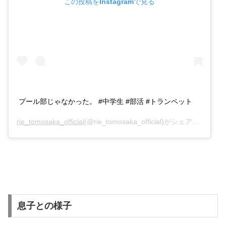
この投稿をInstagramで見る
プール部じゃなかった。 #中学生 #部活 #トランペット
rie_tomosaka_official
(@rie_tomosaka_official)がシェアした投稿 –
息子との様子