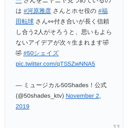
一
さんをニヤニヤ見つめているの
は
#河原雅彦
さんとホセ役の
#福
田転球
さん👀付き合いが長く信頼
し合う2人がそろうと、思いもよら
ないアイデアが次々生まれます🤣
🤣
#50シェイズ
pic.twitter.com/qTS5ZwNNA5
— ミュージカル50Shades！公式
(@50shades_ktv)
November 2,
2019