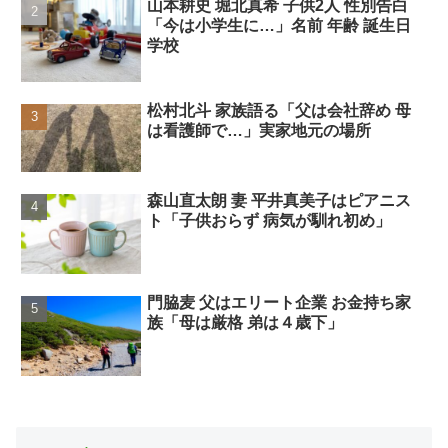
山本耕史 堀北真希 子供2人 性別告白
「今は小学生に…」名前 年齢 誕生日
学校
松村北斗 家族語る「父は会社辞め 母
は看護師で…」実家地元の場所
森山直太朗 妻 平井真美子はピアニス
ト「子供おらず 病気が馴れ初め」
門脇麦 父はエリート企業 お金持ち家
族「母は厳格 弟は４歳下」