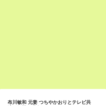
布川敏和 元妻 つちやかおりとテレビ共