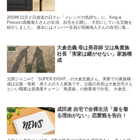
2019年11月２日放送の日テレ「メレンゲの気持ち」に、King &
Princeの高橋海人さんが出演。自宅を公開し、大切にしている宝物を
紹介しました。 過去にはメンバー全員が高橋海人さんの自宅に集
結！ 大惨事に！？ 自宅での一人時間の過ご...
大倉忠義 母は美容師 父は鳥貴族
芸能
社長「実家は継がせない」家族構
成
元関ジャニ∞で「SUPER EIGHT」の大倉忠義さん。実家での家族構
成は父親・母親・弟２人の５人家族です。父親の名前は大倉忠司さん
といい職業は居酒屋チェーン「鳥貴族」の創業者で社長。 大倉忠義
さんの母親の名前は大倉智子さんといい職業は元美容師。大倉忠義さ
んの兄弟や家族エピソードとは…
成田凌 自宅で全裸生活「服を着
芸能
る理由がない」恋愛観を告白！