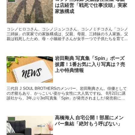
芸能
は店経営「戦死で仕事没頭」実家
家族構成
コシノヒロコさん、コシノジュンコさん、コシノミチコさん「コシノ
三姉妹」の実家での家族構成は、父親、母親、三姉妹の５人家族。父
親は戦死したため、母・小篠綾子さんが女手一つで子供たちを育て
た。 コシノ三姉妹、コシノヒロコさん、コシノジュンコさん、コシ
ノミチコさんの実家の場所、父親や母親の職業とは…
岩田剛典 写真集「Spin」ポーズ
芸能
披露！1番お気に入り写真は？売
上や特典情報
三代目 J SOUL BROTHERSのメンバー、岩田剛典さん。俳優として
の才能もあり、かっこいい姿から女性に大人気ですね。 8月2日に講
談社から、3年ぶり3rd写真集「Spin」が発売されました!発売前に予
約が殺到し、初版5万部+1.5万...
高橋海人 自宅公開！部屋にメン
芸能
バー集結「絶対もう呼ばない」