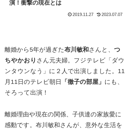
演！衝撃の現在とは
2019.11.27
2023.07.07
離婚から5年が過ぎた
布川敏和
さんと、
つ
ちやかおり
さん元夫婦。フジテレビ「ダウ
ンタウンなう」に２人で出演しました。11
月11日のテレビ朝日
「徹子の部屋」
にも、
そろって出演！
離婚理由
や
現在の関係
、
子供達
の家族愛に
感動です。布川敏和さんが、意外な生活を