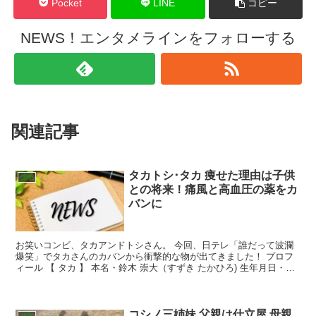
Pocket
LINE
コピー
NEWS！エンタメラインをフォローする
関連記事
タカトシ･タカ 痩せた理由は子供
芸能
との将来！痛風と高血圧の薬をカ
バンに
お笑いコンビ、タカアンドトシさん。 今回、日テレ「誰だって波瀾
爆笑」でタカさんのカバンから衝撃的な物が出てきました！ プロフ
ィール 【 タカ 】 本名・鈴木 崇大（すずき たかひろ) 生年月日・
1976年4月3日、年齢・42歳 出身地・北海...
コシノ三姉妹 父親は仕立屋 母親