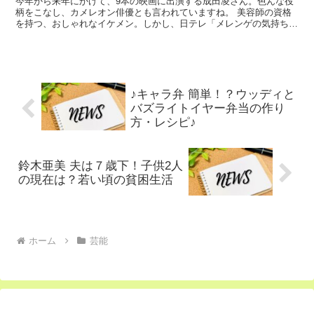
今年から来年にかけて、9本の映画に出演する成田凌さん。色んな役
柄をこなし、カメレオン俳優とも言われていますね。 美容師の資格
を持つ、おしゃれなイケメン。しかし、日テレ「メレンゲの気持ち」
で、自宅は全裸と告白！ プロフィール 本名・成田 凌(...
♪キャラ弁 簡単！？ウッディと
バズライトイヤー弁当の作り
方・レシピ♪
鈴木亜美 夫は７歳下！子供2人
の現在は？若い頃の貧困生活
ホーム
芸能