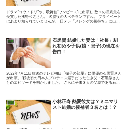
ドラマ“コウノドリ”や、歌舞伎“ワンピース”に出演し 数々の演劇賞を
受賞した浅野和之さん。 名脇役の大ベテランですね。 プライベート
はあまり知られていませんが、 日テレ「メレンゲの気持ち」に出
演。 家族の様子を明かしてくれました！ プロフィ...
石黒賢 結婚した妻は「社長」馴
芸能
れ初めや子供(娘・息子)の現在を
告白！
2022年7月11日放送のテレビ朝日「徹子の部屋」に俳優の石黒賢さん
が出演。 戦後初の日本人プロテニス選手だった亡き父・石黒修さん
とのエピソードを明かしました。 さらに子供３人の父親である石黒
賢さんが、息子の現在に言及。 結婚した妻の職業は...
小林正寿 熱愛彼女は？ミニマリ
芸能
スト結婚の候補者３名とは！？