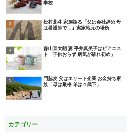
学校
松村北斗 家族語る「父は会社辞め 母
は看護師で…」実家地元の場所
森山直太朗 妻 平井真美子はピアニス
ト「子供おらず 病気が馴れ初め」
門脇麦 父はエリート企業 お金持ち家
族「母は厳格 弟は４歳下」
カテゴリー