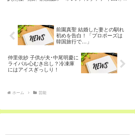
選ばれ パパ部門を受賞。 現在、4人のお子...
前園真聖 結婚した妻との馴れ
初めを告白！「プロポーズは
韓国旅行で…」
仲里依紗 子供が夫･中尾明慶に
ライバル心むき出し？冷凍庫
にはアイスぎっしり！
ホーム
芸能