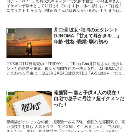
日テレ「ZIP！」のお天気キャスターで気象予報士、小林正寿さん。
イケメン予報士として注目されていますね。 私生活においては超ミ
ニマリスト！ そんな小林正寿さんには彼女がいるのか！？ または結
婚して妻がいるのか！？ プライベートはいかに！？...
井口理 彼女･福岡の元タレント
芸能
DJNOMA「甘えて耳かきを…」
年齢･性格･職業･馴れ初め
2023年2月17日発売の「FRIDAY」にてKing Gnu井口理さんに元タレ
ントとの熱愛が発覚。彼女が福岡在住の一般人女性、DJ NOMAさん
と言われる理由は… 2023年2月24日放送のTBS「A-Studio＋」では彼
女との恋愛観を...
滝藤賢一 妻と子供４人の現在！
芸能
自宅で息子に号泣？超イクメンだ
った！
眼鏡姿がオシャレな俳優、滝藤賢一さん(38)。 個性的な雰囲気で、高
い演技力を持ち 人気ドラマ「半沢直樹」や「あまちゃん」で活躍し
ましたね。 先日、育児雑誌の「ペアレンティング アワード2014」に