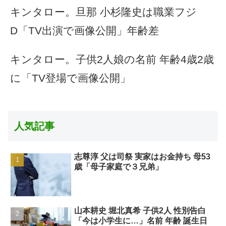
キンタロー。旦那 小杉隆史は職業フジ
D「TV出演で画像公開」年齢差
キンタロー。子供2人娘の名前 年齢4歳2歳
に「TV登場で画像公開」
人気記事
志尊淳 父は司祭 実家はお金持ち 母53
歳「母子家庭で３兄弟」
山本耕史 堀北真希 子供2人 性別告白
「今は小学生に…」名前 年齢 誕生日