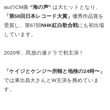
auのCM曲
“海の声”
は大ヒットとなり、
「第58回日本レコード大賞」
優秀作品賞を
受賞し、第67回
NHK紅白歌合戦
にも初出場
しています。
2020年、民放の連ドラで初主演！
「
ケイジとケンジ〜所轄と地検の24時〜」
では東出昌大さんとW主演を務めていま
す。