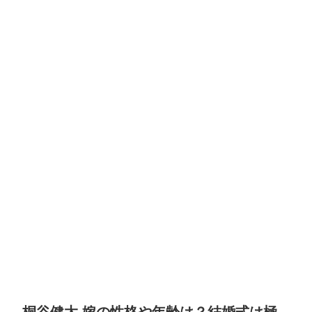
桐谷健太 嫁の性格や年齢は？結婚式は極